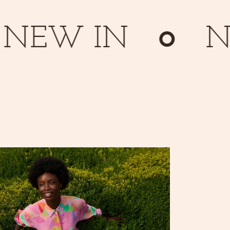
EW IN
NE