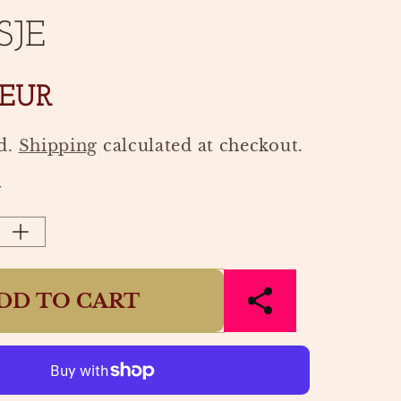
SJE
 EUR
d.
Shipping
calculated at checkout.
Y
Increase
quantity
for
DD TO CART
BRITTA
IVE
EXCLUSIVE
WINTER
BUNNY
PURSE
|