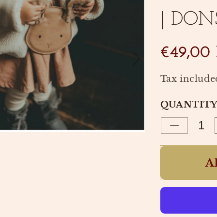
| DON
€49,00
Tax include
QUANTIT
Decrease
quantity
for
A
BRITTA
EXCLUS
WINTER
BUNNY
PURSE
|