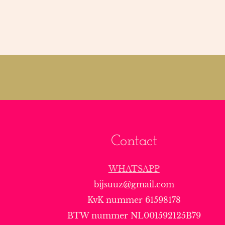
Contact
WHATSAPP
bijsuuz@gmail.com
KvK nummer 61598178
BTW nummer NL001592125B79