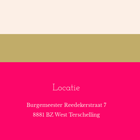
Locatie
Burgemeester Reedekerstraat 7
8881 BZ West Terschelling