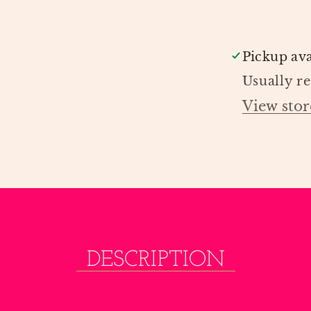
DONSJE
Pickup ava
Usually r
View stor
DESCRIPTION