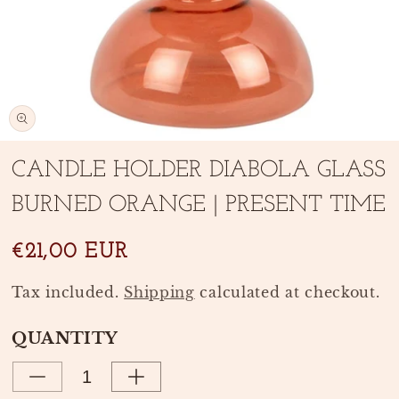
Open
media
CANDLE HOLDER DIABOLA GLASS
1
in
BURNED ORANGE | PRESENT TIME
modal
€21,00 EUR
Tax included.
Shipping
calculated at checkout.
QUANTITY
Decrease
Increase