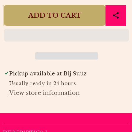
quantity
quantity
for
for
ADD TO CART
CANDLE
CANDLE
HOLDER
HOLDER
DIABOLA
DIABOLA
GLASS
GLASS
BURNED
BURNED
ORANGE
ORANGE
|
|
PRESENT
PRESENT
TIME
TIME
Pickup available at
Bij Suuz
Usually ready in 24 hours
View store information