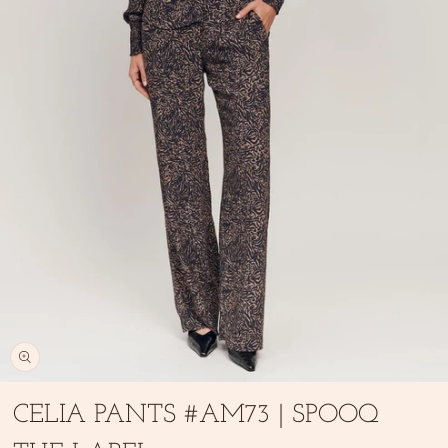
Open
media
CELIA PANTS #AM73 | SPOOQ
1
in