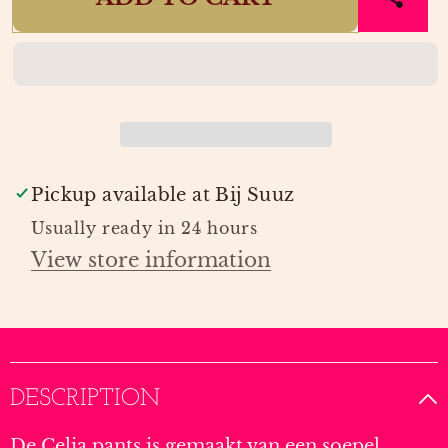
PANTS
PANTS
#AM73
#AM73
|
|
SPOOQ
SPOOQ
THE
THE
LABEL
LABEL
Pickup available at
Bij Suuz
Usually ready in 24 hours
View store information
DESCRIPTION
De Celia pants is gemaakt van een soepel