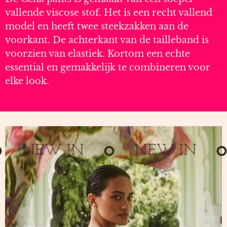
vallende viscose stof. Het is een recht vallend
model en heeft twee steekzakken aan de
voorkant. De achterkant van de tailleband is
voorzien van elastiek. Kortom een echte
essential en gemakkelijk te combineren voor
elke look.
NEW IN
NEW IN