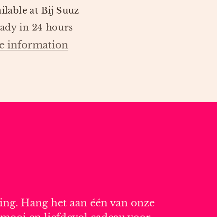
ilable at
Bij Suuz
eady in 24 hours
e information
ring. Hang het aan één van onze