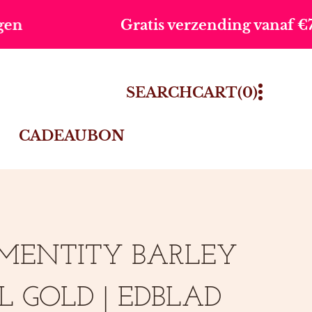
Gratis verzending vanaf €75,-
0
SEARCH
CART
(0)
ITEMS
CADEAUBON
MENTITY BARLEY
 GOLD | EDBLAD