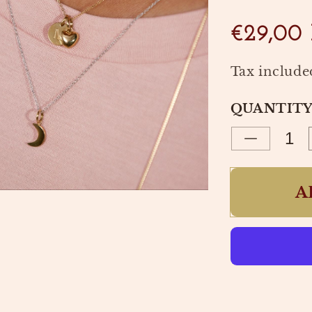
€29,00
Tax include
QUANTIT
Decrease
quantity
for
A
CHARME
BARLEY
SMALL
GOLD
|
EDBLAD