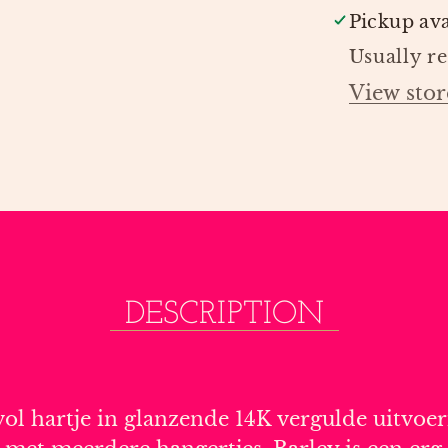
Pickup ava
Usually r
View stor
DESCRIPTION
vol hartje in glanzende 14K vergulde uitvoe