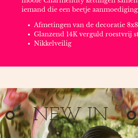
mooie Charmentity kettingen samen m
iemand die een beetje aanmoediging 
Afmetingen van de decoratie 8
Glanzend 14K verguld roestvrij s
Nikkelveilig
NEW IN