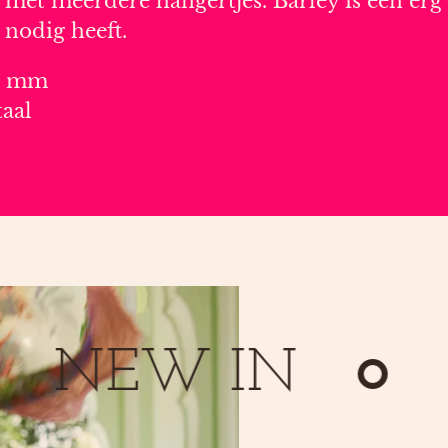
et meerdere hangertjes. Barley is een erg 
nodig heeft.
x8 mm
taal
NEW IN
N