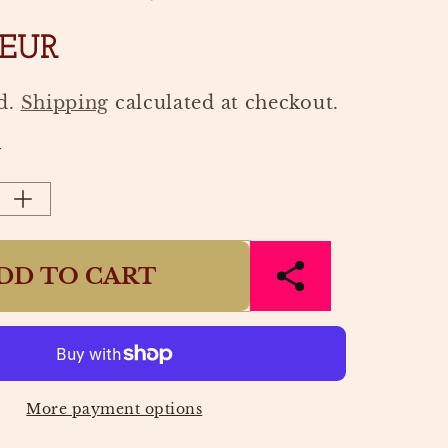
 EUR
d.
Shipping
calculated at checkout.
Y
Increase
quantity
for
DD TO CART
NTITY
CHARMENTITY
BARLEY
SMALL
GOLD
|
EDBLAD
More payment options