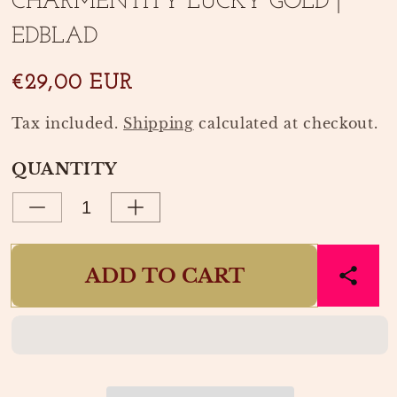
CHARMENTITY LUCKY GOLD |
1
in
in
modal
EDBLAD
modal
€29,00 EUR
Tax included.
Shipping
calculated at checkout.
QUANTITY
Decrease
Increase
quantity
quantity
for
for
ADD TO CART
CHARMENTITY
CHARMENTITY
LUCKY
LUCKY
GOLD
GOLD
|
|
EDBLAD
EDBLAD