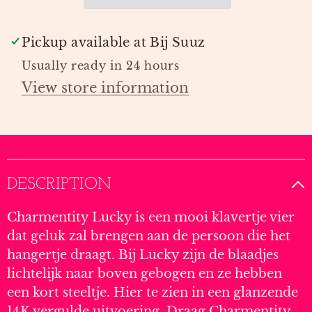
Pickup available at
Bij Suuz
Usually ready in 24 hours
View store information
DESCRIPTION
Charmentity Lucky is een mooi klavertje vier
dat geluk zal brengen aan de persoon die het
hangertje draagt. Bij Lucky zijn de blaadjes
lichtelijk naar boven gebogen en ze hebben
een kort steeltje. Hier te zien in een glanzende
14K vergulde uitvoering. Draag Charmentity