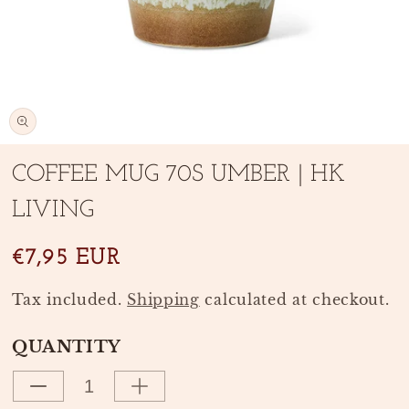
Open
media
COFFEE MUG 70S UMBER | HK
1
in
LIVING
modal
SKU:
€7,95 EUR
Tax included.
Shipping
calculated at checkout.
QUANTITY
Decrease
Increase