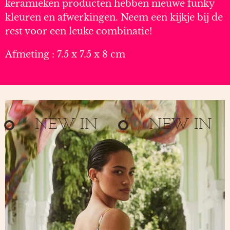
keramieken producten hebben nieuwe funky
kleuren en afwerkingen. Neem een kijkje bij de
rest voor een leuke combinatie!
Afmeting : 7.5 x 7.5 x 8 cm
NEW IN
NEW IN