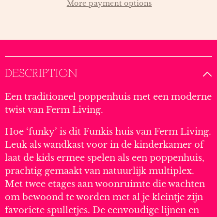
More payment options
DESCRIPTION
Een traditioneel poppenhuis met een moderne
twist van Ferm Living.
Hoe ‘funky’ is dit Funkis huis van Ferm Living.
Leuk als wandkast voor in de kinderkamer of
laat de kids ermee spelen als een poppenhuis,
prachtig gemaakt van natuurlijk multiplex.
Met twee etages aan woonruimte die wachten
om bewoond te worden met al je kleintje zijn
favoriete spulletjes. De eenvoudige lijnen en