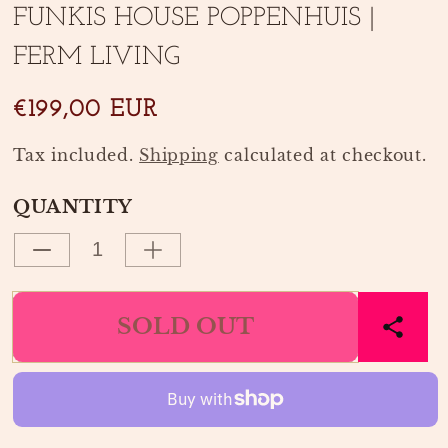
modal
modal
FUNKIS HOUSE POPPENHUIS |
FERM LIVING
€199,00 EUR
Tax included.
Shipping
calculated at checkout.
QUANTITY
Decrease
Increase
quantity
quantity
for
for
SOLD OUT
FUNKIS
FUNKIS
HOUSE
HOUSE
POPPENHUIS
POPPENHUIS
|
|
FERM
FERM
LIVING
LIVING