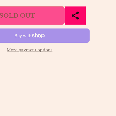
quantity
for
SOLD OUT
EPTE
GESTREEPTE
BROEK
VAN
MIX
LINNENMIX
|
YAYA
More payment options