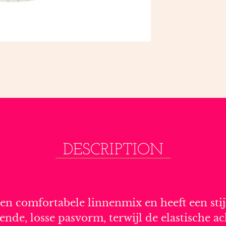
DESCRIPTION
en comfortabele linnenmix en heeft een stij
rende, losse pasvorm, terwijl de elastische a