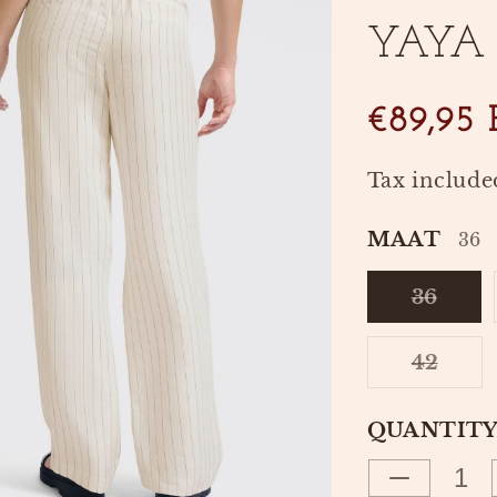
YAYA
€89,95
Tax include
MAAT
36
36
VARI
SOLD
OUT
42
OR
VARI
UNAV
SOLD
OUT
QUANTIT
OR
UNAV
Decrease