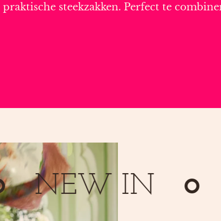
n praktische steekzakken. Perfect te combin
NEW IN
NE