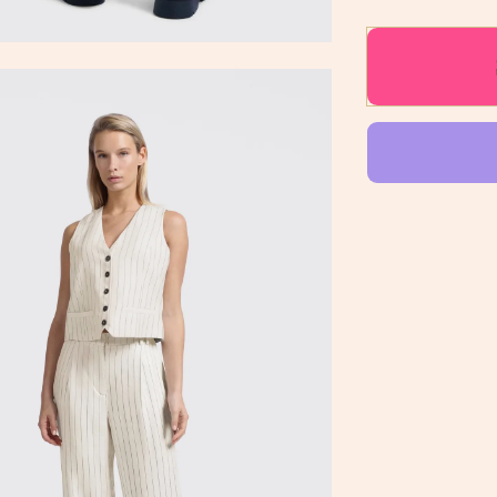
quantity
for
GESTRE
BROEK
VAN
LINNEN
|
YAYA