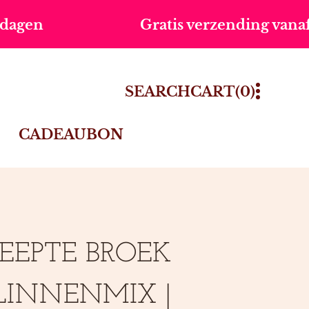
Gratis verzending vanaf €75,-
0
SEARCH
CART
(0)
ITEMS
CADEAUBON
EEPTE BROEK
LINNENMIX |