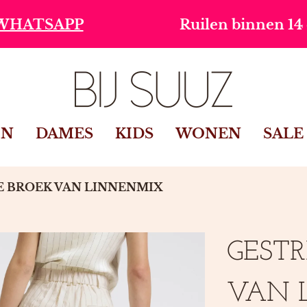
Ruilen binnen 14 dagen
IN
DAMES
KIDS
WONEN
SALE
E BROEK VAN LINNENMIX
GESTR
VAN 