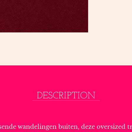
DESCRIPTION
ende wandelingen buiten, deze oversized trui