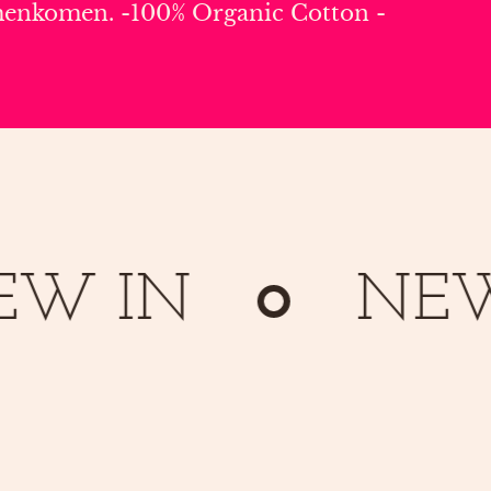
amenkomen.
-100% Organic Cotton
-
IN
NEW IN