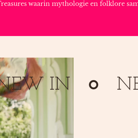
 Treasures waarin mythologie en folklore s
 IN
NEW 