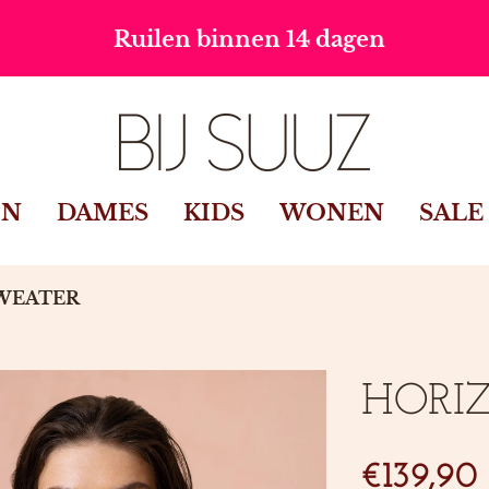
n 14 dagen
Gratis verzending v
IN
DAMES
KIDS
WONEN
SALE
WEATER
HORI
SKU:
€139,90