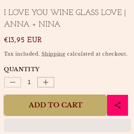
media
Open
2
media
in
I LOVE YOU WINE GLASS LOVE |
1
modal
in
ANNA + NINA
modal
SKU:
€13,95 EUR
Tax included.
Shipping
calculated at checkout.
QUANTITY
Decrease
Increase
quantity
quantity
for
for
ADD TO CART
I
I
LOVE
LOVE
YOU
YOU
WINE
WINE
GLASS
GLASS