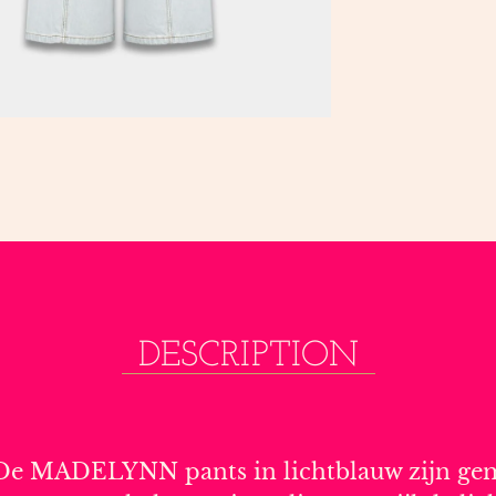
DESCRIPTION
. De MADELYNN pants in lichtblauw zijn ge