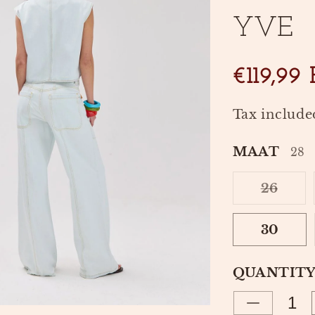
YVE
SKU:
€119,99
Tax include
MAAT
28
26
VARI
SOLD
OUT
30
OR
UNAV
QUANTIT
Decrease