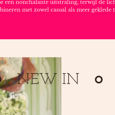
r een nonchalante uitstraling, terwijl de lic
bineren met zowel casual als meer geklede t
NEW IN
N