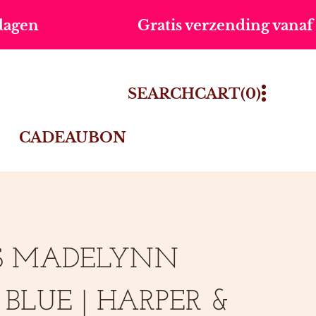
Gratis verzending vanaf €75,-
0
SEARCH
CART
(0)
ITEMS
CADEAUBON
S MADELYNN
 BLUE | HARPER &