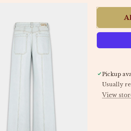
quantity
for
A
JEANS
MADEL
LIGHT
BLUE
|
HARPER
&amp;
YVE
Pickup ava
Usually r
View stor