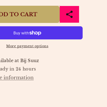
quantity
for
DD TO CART
JEANS
YNN
MADELYNN
LIGHT
BLUE
|
HARPER
&amp;
More payment options
YVE
ilable at
Bij Suuz
eady in 24 hours
e information