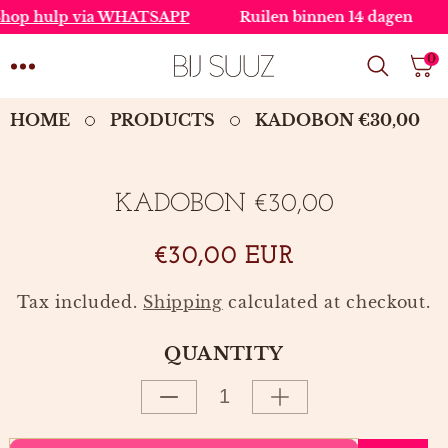
SKIP TO
 hulp via WHATSAPP
Ruilen binnen 14 dagen
G
CONTENT
0
0
IT
HOME
PRODUCTS
KADOBON €30,00
SKIP TO
KADOBON €30,00
SOLD OUT
PRODUCT
INFORMATION
€30,00 EUR
Tax included.
Shipping
calculated at checkout.
QUANTITY
Decrease
Increase
quantity
quantity