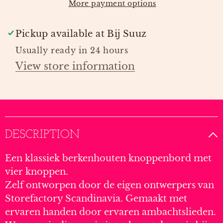
More payment options
Pickup available at
Bij Suuz
Usually ready in 24 hours
View store information
DESCRIPTION
Een klassiek berkenhouten knoppenbord met
vier knoppen.
Zelf ontworpen door de eigen ontwerpers van
Storefactory Scandinavia. Gemaakt met
ervaren handen door ervaren ambachtslieden.