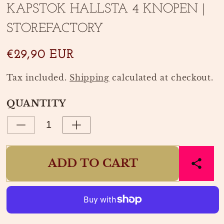
modal
KAPSTOK HALLSTA 4 KNOPEN |
STOREFACTORY
€29,90 EUR
Tax included.
Shipping
calculated at checkout.
QUANTITY
Decrease
Increase
quantity
quantity
for
for
ADD TO CART
KAPSTOK
KAPSTOK
HALLSTA
HALLSTA
4
4
KNOPEN
KNOPEN
|
|
STOREFACTORY
STOREFACTORY