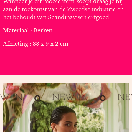
Wanneer je dit mooie item koopt draag je bij
aan de toekomst van de Zweedse industrie en
het behoudt van Scandinavisch erfgoed.
Materiaal : Berken
Afmeting : 38 x 9 x 2 cm
 IN
NEW IN
NEW