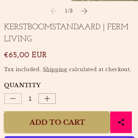
1
Open
in
media
of
1
/
3
modal
2
in
modal
KERSTBOOMSTANDAARD | FERM
LIVING
€65,00 EUR
Tax included.
Shipping
calculated at checkout.
QUANTITY
Decrease
Increase
quantity
quantity
for
for
ADD TO CART
KERSTBOOMSTANDAARD
KERSTBOOMSTANDAARD
|
|
FERM
FERM