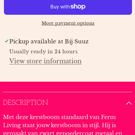
LIVING
LIVING
More payment options
Pickup available at
Bij Suuz
Usually ready in 24 hours
View store information
DESCRIPTION
Met deze kerstboom standaard van Ferm
Living staat jouw kerstboom in stijl. Hij is
gemaakt van zwart gepoedercoat metaal en