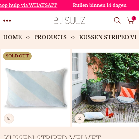
SKIP TO
 hulp via WHATSAPP
Ruilen binnen 14 dagen
Gr
CONTENT
0
0
IT
HOME
PRODUCTS
KUSSEN STRIPED VE
SKIP TO
SOLD OUT
PRODUCT
INFORMATION
Open
Open
media
media