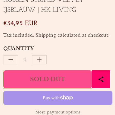
KUSSEN STRIPED VELVET
1
2
in
in
IJSBLAUW | HK LIVING
modal
modal
€34,95 EUR
Tax included.
Shipping
calculated at checkout.
QUANTITY
Decrease
Increase
quantity
quantity
for
for
SOLD OUT
KUSSEN
KUSSEN
STRIPED
STRIPED
VELVET
VELVET
IJSBLAUW
IJSBLAUW
|
|
HK
HK
More payment options
LIVING
LIVING