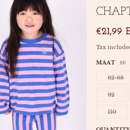
CHAP
SKU:
€21,99 
Tax include
MAAT
86
62-68
VAR
SOL
OUT
92
OR
VARI
UNA
SOLD
OUT
110
OR
VARI
UNAV
SOLD
OUT
QUANTIT