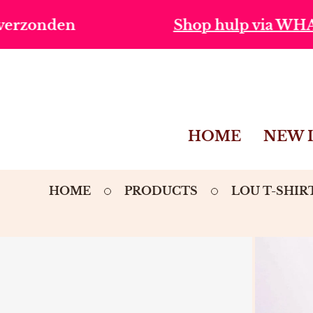
SKIP TO
Shop hulp via WHATSAPP
CONTENT
HOME
NEW 
HOME
PRODUCTS
LOU T-SHIR
IP TO
ODUCT
FORMATION