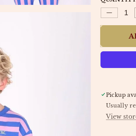
OR
UNAV
Decrease
quantity
for
A
LOU
T-
SHIRT
ROZE
BLAUW
|
THE
NEW
CHAPTE
Pickup ava
Usually r
View stor