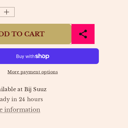
OR
OR
AILABLE
UNAVAILABLE
UNAVAILABLE
Increase
quantity
for
DD TO CART
LOU
T-
SHIRT
ROZE
BLAUW
|
THE
More payment options
NEW
R
CHAPTER
ilable at
Bij Suuz
eady in 24 hours
e information