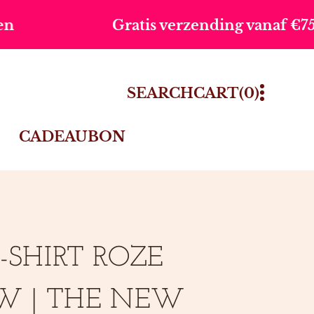
atis verzending vanaf €75,-
Vo
0
SEARCH
CART
(0)
ITEMS
CADEAUBON
-SHIRT ROZE
W | THE NEW