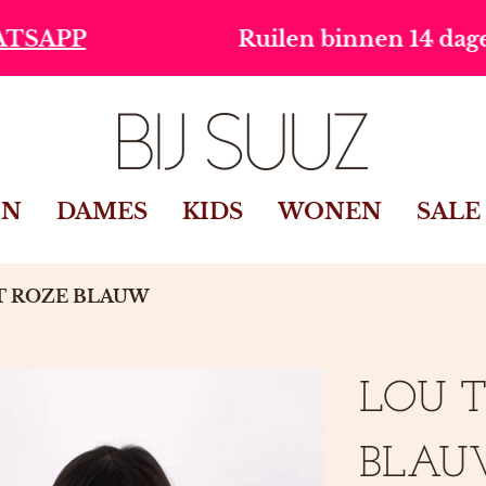
Ruilen binnen 14 dagen
Gr
IN
DAMES
KIDS
WONEN
SALE
T ROZE BLAUW
LOU T
BLAU