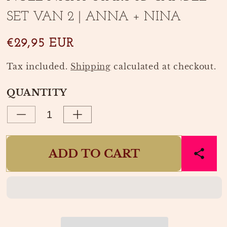
in
in
modal
SET VAN 2 | ANNA + NINA
modal
SKU:
€29,95 EUR
Tax included.
Shipping
calculated at checkout.
QUANTITY
Decrease
Increase
quantity
quantity
for
for
ADD TO CART
NOEL
NOEL
NIGHT
NIGHT
STARS
STARS
3D
3D
CANDLE
CANDLE
SET
SET
VAN
VAN