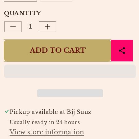
UNAVAILABLE
SOLD
OUT
QUANTITY
OR
UNAVAILABLE
Decrease
Increase
quantity
quantity
for
for
ADD TO CART
PALAPA
PALAPA
TROUSERS
TROUSERS
COSY
COSY
WHITE
WHITE
BLACK
BLACK
|
|
FABIENNE
FABIENNE
CHAPOT
CHAPOT
Pickup available at
Bij Suuz
Usually ready in 24 hours
View store information