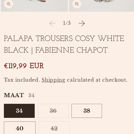
Open
Open
media
media
of
1
/
5
1
2
in
in
modal
modal
PALAPA TROUSERS COSY WHITE
BLACK | FABIENNE CHAPOT
SKU:
€119,99 EUR
Tax included.
Shipping
calculated at checkout.
MAAT
34
34
36
38
VARIANT
SOLD
OUT
40
42
OR
VARIANT