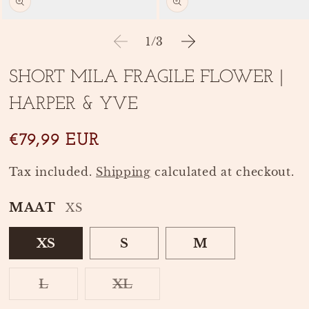
Open
Open
media
media
of
1
/
3
1
2
in
in
modal
modal
SHORT MILA FRAGILE FLOWER |
HARPER & YVE
SKU:
€79,99 EUR
Tax included.
Shipping
calculated at checkout.
MAAT
XS
XS
S
M
VARIANT
L
XL
SOLD
VARIANT
OUT
SOLD