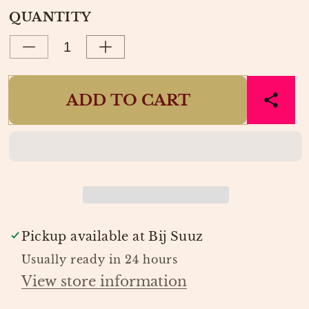
OR
OUT
QUANTITY
UNAVAILABLE
OR
UNAVAILABLE
Decrease
Increase
quantity
quantity
for
for
ADD TO CART
SHORT
SHORT
MILA
MILA
FRAGILE
FRAGILE
FLOWER
FLOWER
|
|
HARPER
HARPER
&amp;
&amp;
YVE
YVE
Pickup available at
Bij Suuz
Usually ready in 24 hours
View store information