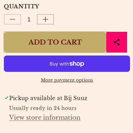
OR
OUT
e
QUANTITY
UNAVAILABLE
OR
UNAVAILABLE
Decrease
Increase
quantity
quantity
for
for
ADD TO CART
SHORT
SHORT
MILA
MILA
SS25
SS25
ROZE
ROZE
|
|
HARPER
HARPER
More payment options
&amp;
&amp;
YVE
YVE
Pickup available at
Bij Suuz
Usually ready in 24 hours
View store information