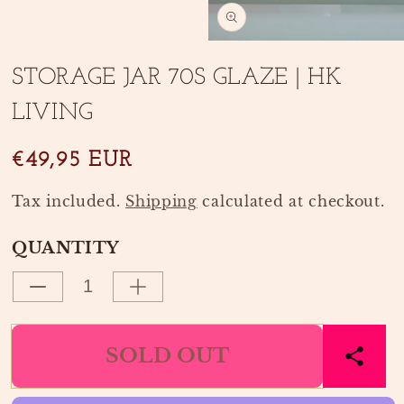
media
1
in
Open
modal
media
STORAGE JAR 70S GLAZE | HK
2
in
LIVING
modal
SKU:
€49,95 EUR
Tax included.
Shipping
calculated at checkout.
QUANTITY
Decrease
Increase
quantity
quantity
for
for
SOLD OUT
STORAGE
STORAGE
JAR
JAR
70S
70S