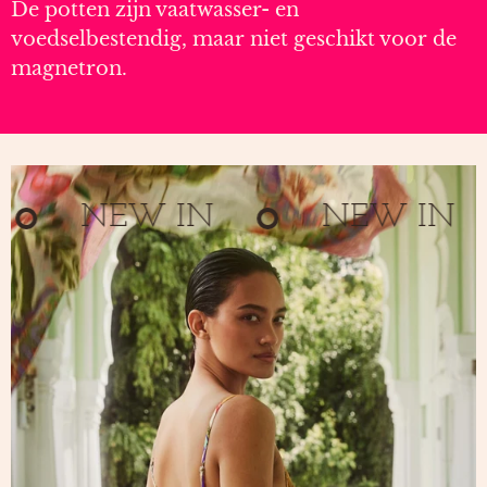
De potten zijn vaatwasser- en
voedselbestendig, maar niet geschikt voor de
magnetron.
NEW IN
NEW IN