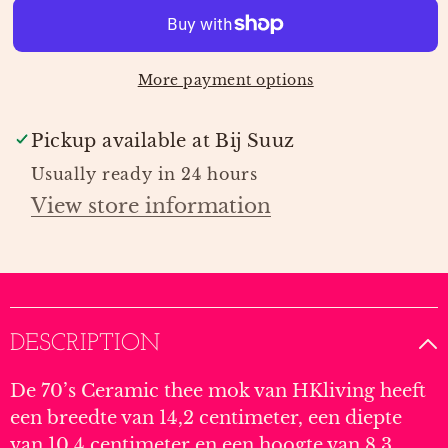
QUEST
QUEST
|
|
HK
HK
More payment options
LIVING
LIVING
Pickup available at
Bij Suuz
Usually ready in 24 hours
View store information
DESCRIPTION
De 70’s Ceramic thee mok van HKliving heeft
een breedte van 14,2 centimeter, een diepte
van 10,4 centimeter en een hoogte van 8,3