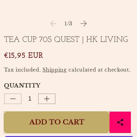
media
media
1
2
in
in
modal
modal
of
1
/
3
TEA CUP 70S QUEST | HK LIVING
SKU:
€15,95 EUR
Tax included.
Shipping
calculated at checkout.
QUANTITY
Decrease
Increase
quantity
quantity
for
for
ADD TO CART
TEA
TEA
CUP
CUP
70S
70S