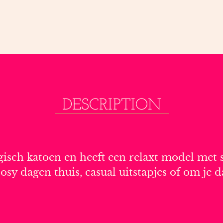
DESCRIPTION
gisch katoen en heeft een relaxt model met sp
cosy dagen thuis, casual uitstapjes of om je 