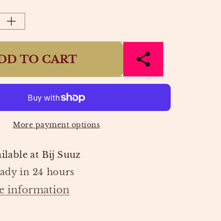
Y
AILABLE
Increase
quantity
for
DD TO CART
TERRY
TONE
RHINESTONE
R
SWEATER
DARK
GREY
GE
MELANGE
|
More payment options
NE
FABIENNE
CHAPOT
ilable at
Bij Suuz
eady in 24 hours
e information