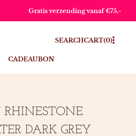
ding vanaf €75,-
Voor 16 uur b
0
SEARCH
CART
(0)
ITEMS
CADEAUBON
Y RHINESTONE
TER DARK GREY