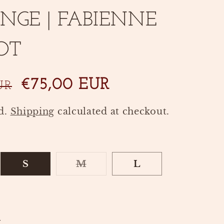
NGE | FABIENNE
OT
S
€75,00 EUR
UR
a
l
d.
Shipping
calculated at checkout.
e
p
r
i
S
M
L
ANT
VARIANT
c
SOLD
e
OUT
OR
ANT
AILABLE
UNAVAILABLE