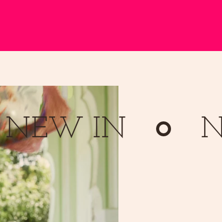
W IN
NEW 