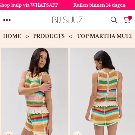
SKIP TO
 hulp via WHATSAPP
Ruilen binnen 14 dagen
G
CONTENT
0
0
IT
HOME
PRODUCTS
TOP MARTHA MULTI
SKIP TO
PRODUCT
INFORMATION