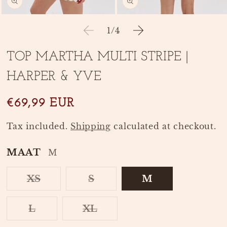
Open
Open
media
media
of
1
/
4
1
2
in
in
modal
modal
TOP MARTHA MULTI STRIPE |
HARPER & YVE
SKU:
€69,99 EUR
Tax included.
Shipping
calculated at checkout.
MAAT
M
VARIANT
XS
S
M
VARIANT
SOLD
SOLD
OUT
OUT
OR
VARIANT
L
XL
OR
UNAVAILABLE
SOLD
VARIANT
UNAVAILABLE
OUT
SOLD