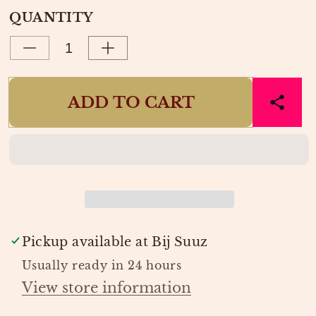
OR
OUT
QUANTITY
UNAVAILABLE
OR
UNAVAILABLE
Decrease
Increase
quantity
quantity
for
for
ADD TO CART
TOP
TOP
MARTHA
MARTHA
MULTI
MULTI
STRIPE
STRIPE
|
|
HARPER
HARPER
&amp;
&amp;
YVE
YVE
Pickup available at
Bij Suuz
Usually ready in 24 hours
View store information