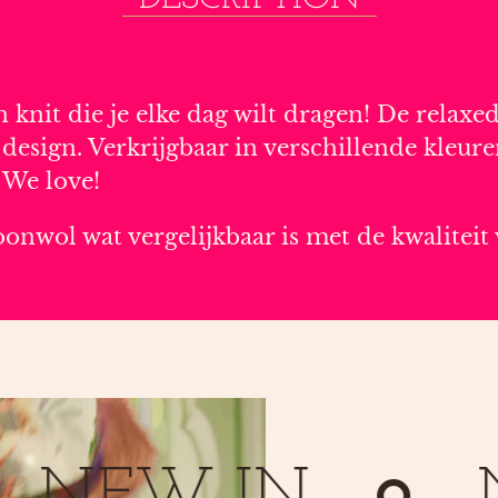
’n knit die je elke dag wilt dragen! De relax
 design. Verkrijgbaar in verschillende kleure
 We love!
onwol wat vergelijkbaar is met de kwalitei
EW IN
NEW