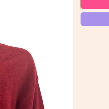
COLOR
BORDAU
|
TWNS
THE
LABEL