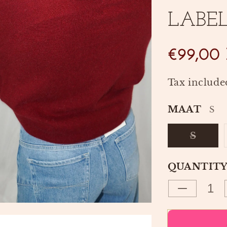
LABE
SKU:
€99,00
Tax include
MAAT
S
VARI
S
SOLD
OUT
OR
QUANTIT
UNAV
Decrease
quantity
for
TRUI