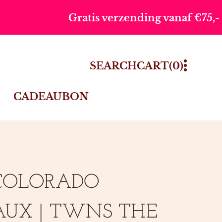
s verzending vanaf €75,-
Voor 
0
SEARCH
CART
(0)
ITEMS
CADEAUBON
 COLORADO
AUX | TWNS THE