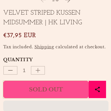
1
2
in
in
modal
modal
VELVET STRIPED KUSSEN
MIDSUMMER | HK LIVING
€37,95 EUR
Tax included.
Shipping
calculated at checkout.
QUANTITY
Decrease
Increase
quantity
quantity
for
for
SOLD OUT
VELVET
VELVET
STRIPED
STRIPED
KUSSEN
KUSSEN
MIDSUMMER
MIDSUMMER
|
|