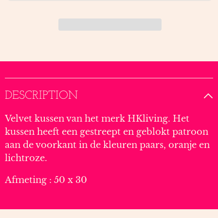
HK
HK
LIVING
LIVING
DESCRIPTION
Velvet kussen van het merk HKliving. Het
kussen heeft een gestreept en geblokt patroon
aan de voorkant in de kleuren paars, oranje en
lichtroze.
Afmeting : 50 x 30