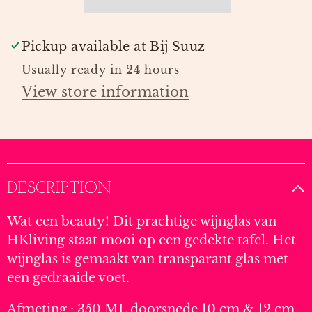
Pickup available at
Bij Suuz
Usually ready in 24 hours
View store information
DESCRIPTION
Wat een beauty! Dit prachtige wijnglas van
HKliving staat mooi op een gedekte tafel. Het
wijnglas is gemaakt van transparant glas met
een gedraaide voet.
Afmeting : 350 ML doorsnede 10 cm & 12 cm