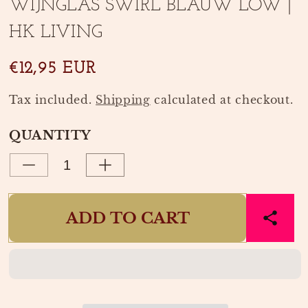
WIJNGLAS SWIRL BLAUW LOW |
1
2
in
in
HK LIVING
modal
modal
€12,95 EUR
Tax included.
Shipping
calculated at checkout.
QUANTITY
Decrease
Increase
quantity
quantity
for
for
ADD TO CART
WIJNGLAS
WIJNGLAS
SWIRL
SWIRL
BLAUW
BLAUW
LOW
LOW
|
|
HK
HK
LIVING
LIVING